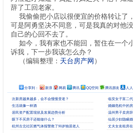
辞了工回老家。
我偷偷把小店以很便宜的价格转让了
可是阿勇坚决不同意，可是我真的对他
自己的心回不去了。
如今，我有家也不能回，暂住在一个
诉我，下一步我该怎么办？
（编辑整理：
天台房产网
）
分享到：
新浪
网易
腾讯
QQ空间
腾讯朋友
人人
·
次新房越来越多，会不会慢慢变老？
·
临安女子富二代
·
生活就像一杯酒
·
婚姻危机中的房
·
居民资产配置现状及发展趋势分析
·
温州男子卖房辞
·
眼下不买房子还能做什么？
·
仙居少妇隐瞒婚
·
杭州古北社区燃气体报警救了90岁独居老人
·
丈夫女友租房在