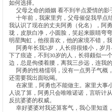
如何选择。
父母之命的婚姻 看不到半点爱情的影
十年前，我家里穷，父母催促我早点
我认识了现在的丈夫阿勇（化名），阿
珑，皮肤白净，小圆脸，笑起来眼睛弯
明星陶虹，他很喜欢，他的家境不错，
阿勇年长我5岁，人长得很矮小，岁月
下了痕迹，不到30岁的人，长得颇似一
边，总是佝偻着腰，离我三步远，连我
阿勇的性格懦弱，没有一点男子气概
还需要我出面吆喝。
在家里，阿勇也不能做主。家里大事
人说了算，阿勇只会唯唯诺诺，言听计
反抗婆婆的权威。
幸好婆婆对我还算客气，我心里知道