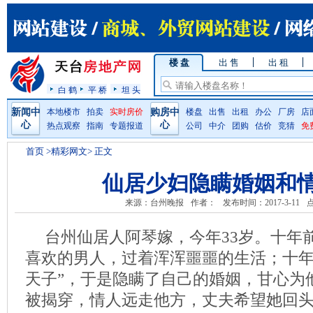
楼 盘
出 售
出 租
白 鹤
平 桥
坦 头
新闻中
本地楼市
拍卖
实时房价
购房中
楼盘
出售
出租
办公
厂房
店
心
心
热点观察
指南
专题报道
公司
中介
团购
估价
竞猜
免
首页
>精彩网文> 正文
仙居少妇隐瞒婚姻和
来源：台州晚报
作者：
发布时间：2017-3-11
台州仙居人阿琴嫁，今年33岁。十年
喜欢的男人，过着浑浑噩噩的生活；十年
天子”，于是隐瞒了自己的婚姻，甘心为
被揭穿，情人远走他方，丈夫希望她回