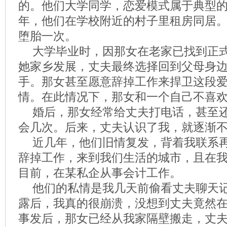
的。他们大学同学，恋爱模式属于典型
年，他们在学校附近的村子里租房同居
堕胎一次。
大学毕业时，因那女在老家已找到正
她家乡发展，丈夫最终选择回到父母身
手。那女甚至愿意辞掉工作来捍卫这段
情。在此情况下，那女和一个自己不喜
婚后，那女经常给丈夫打电话，甚至
会几次。后来，丈夫认识了我，就逐渐
近几年，他们旧情复发，背着我联系
辞掉工作，来到我们生活的城市，且在
目前，在某私企从事会计工作。
他们的私情是我几天前偷看丈夫聊天
露后，我真的很崩溃，没想到丈夫竟然
事发后，那女已经从我家隔壁搬走，丈