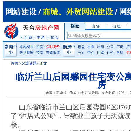
楼 盘
出 售
出 租
白 鹤
平 桥
坦 头
新闻中
本地楼市
拍卖
实时房价
购房中
楼盘
出售
出租
办公
厂房
店
心
心
热点观察
指南
专题报道
公司
中介
团购
估价
竞猜
免
首页
>火爆话题> 正文
临沂兰山后园馨园住宅变公
房
来源：新华社
作者：杨文 贾云鹏
发布时间：2021-1-
山东省临沂市兰山区后园馨园E区376
了“酒店式公寓”，导致业主孩子无法就
校。