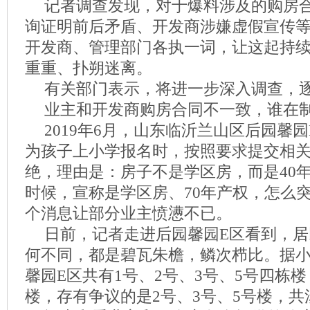
记者调查发现，对于爆料涉及的购房
询证明前后矛盾、开发商涉嫌虚假宣传
开发商、管理部门各执一词，让这起持
重重、扑朔迷离。
有关部门表示，将进一步深入调查，
业主和开发商购房合同不一致，谁在制
2019年6月，山东临沂兰山区后园馨
为孩子上小学报名时，按照要求提交相
绝，理由是：房子不是学区房，而是40
时候，宣称是学区房、70年产权，怎么
个消息让部分业主愤懑不已。
日前，记者走进后园馨园E区看到，
何不同，都是碧瓦朱檐，鳞次栉比。据
馨园E区共有1号、2号、3号、5号四栋
楼，存有争议的是2号、3号、5号楼，共