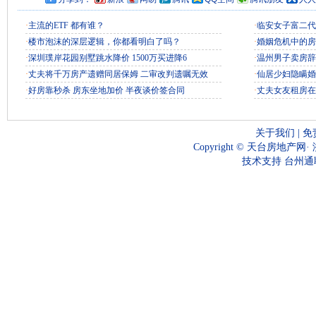
·
主流的ETF 都有谁？
·
临安女子富二代
·
楼市泡沫的深层逻辑，你都看明白了吗？
·
婚姻危机中的房
·
深圳璞岸花园别墅跳水降价 1500万买进降6
·
温州男子卖房辞
·
丈夫将千万房产遗赠同居保姆 二审改判遗嘱无效
·
仙居少妇隐瞒婚
·
好房靠秒杀 房东坐地加价 半夜谈价签合同
·
丈夫女友租房在
关于我们
|
免
Copyright ©
天台房地产网
·
技术支持
台州通