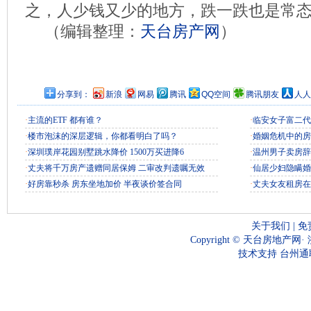
之，人少钱又少的地方，跌一跌也是常
（编辑整理：
天台房产网
）
分享到：
新浪
网易
腾讯
QQ空间
腾讯朋友
人人
·
主流的ETF 都有谁？
·
临安女子富二代
·
楼市泡沫的深层逻辑，你都看明白了吗？
·
婚姻危机中的房
·
深圳璞岸花园别墅跳水降价 1500万买进降6
·
温州男子卖房辞
·
丈夫将千万房产遗赠同居保姆 二审改判遗嘱无效
·
仙居少妇隐瞒婚
·
好房靠秒杀 房东坐地加价 半夜谈价签合同
·
丈夫女友租房在
关于我们
|
免
Copyright ©
天台房地产网
·
技术支持
台州通