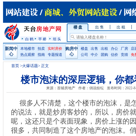
楼 盘
出 售
出 租
白 鹤
平 桥
坦 头
新闻中
本地楼市
拍卖
实时房价
购房中
楼盘
出售
出租
办公
厂房
店
心
心
热点观察
指南
专题报道
公司
中介
团购
估价
竞猜
免
首页
>火爆话题> 正文
楼市泡沫的深层逻辑，你都
来源：首辅房地产
作者：俏说纷纭
发布时间：2022-8-
很多人不清楚，这个楼市的泡沫，是
的说法，就是炒房客炒的，所以，房价
呢，这还只是个表面现象，房价上涨的
很多，共同制造了这个房地产的泡沫。