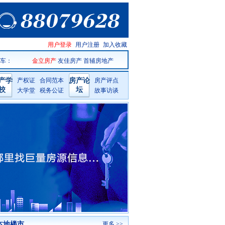
天台房产
用户登录
用户注册
加入收藏
网手机版
 车
：
金立房产
友佳房产
首辅房地产
产学
产权证
合同范本
房产论
房产评点
校
坛
大学堂
税务公证
故事访谈
本地楼市
更多 >>