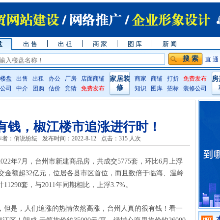
盘
出 售
出 租
商 家
图 库
新 闻
直 通
楼盘
出售
出租
办公
厂房
店面商铺
家居装
商家
商铺
打折
免费发布
房
修
公司
中介
团购
估价
竞猜
免费发布
知识
图库
招标
装修公司
有钱，椒江楼市追涨进行时！
作者：俏说纷纭
发布时间：2022-8-12
点击：
315 人次
22年7月，台州市新建商品房，共成交5775套，环比6月上浮
，成交金额超32亿元，位居各县市区首位，而且数倍于临海、温岭
1290套，与2011年同期相比，上浮3.7%。
，但是，人们追涨的热情依然高涨，台州人真的很有钱！看一