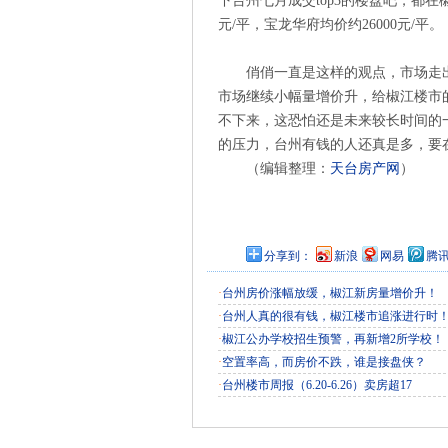
下台州七月成交top3的楼盘吧，都在椒
元/平，宝龙华府均价约26000元/平。
俏俏一直是这样的观点，市场走
市场继续小幅量增价升，给椒江楼市
不下来，这恐怕还是未来较长时间的
的压力，台州有钱的人还真是多，要
（编辑整理：
天台房产网
）
分享到：
新浪
网易
腾
·
台州房价涨幅放缓，椒江新房量增价升！
·
台州人真的很有钱，椒江楼市追涨进行时
·
椒江公办学校招生预警，再新增2所学校！
·
空置率高，而房价不跌，谁是接盘侠？
·
台州楼市周报（6.20-6.26）卖房超17