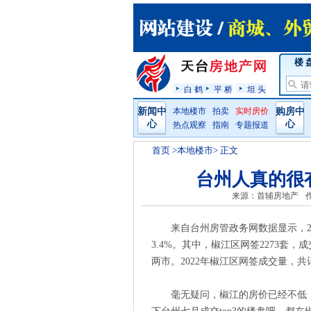
楼 
白 鹤
平 桥
坦 头
新闻中
本地楼市
拍卖
实时房价
购房中
心
心
热点观察
指南
专题报道
首页
>本地楼市> 正文
台州人真的很
来源：首辅房地产
来自台州房管政务网数据显示，20
3.4%。其中，椒江区网签2273套
两市。2022年椒江区网签成交量，共计1
毫无疑问，椒江的房价已经不低