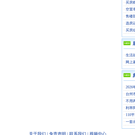
·
买房
·
空置
·
售楼
·
选房
·
买房
·
生活
·
网上
·
202
·
台州
·
不用
·
利率
·
110
·
一套
关于我们
|
免责声明
|
联系我们
|
视频中心