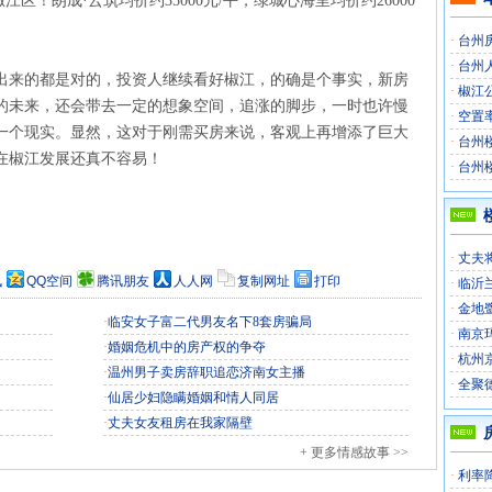
江区！朗成·云筑均价约35000元/平，绿城心海里均价约26000
·
台州
·
台州
出来的都是对的，投资人继续看好椒江，的确是个事实，新房
·
椒江
的未来，还会带去一定的想象空间，追涨的脚步，一时也许慢
·
空置
一个现实。显然，这对于刚需买房来说，客观上再增添了巨大
·
台州楼
在椒江发展还真不容易！
·
台州楼
·
丈夫
讯
QQ空间
腾讯朋友
人人网
复制网址
打印
·
临沂
·
金地
·
临安女子富二代男友名下8套房骗局
·
南京
！
·
婚姻危机中的房产权的争夺
·
杭州
·
温州男子卖房辞职追恋济南女主播
·
全聚
·
仙居少妇隐瞒婚姻和情人同居
·
丈夫女友租房在我家隔壁
+ 更多情感故事 >>
·
利率