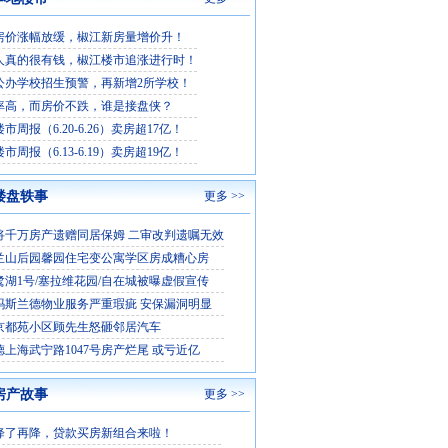
房价涨幅放缓，椒江新房量增价升！
人真的很有钱，椒江楼市追涨进行时！
公办学校招生预警，再新增2所学校！
率高，而房价不跌，谁是接盘侠？
市周报（6.20-6.26）卖房超17亿！
市周报（6.13-6.19）卖房超19亿！
楼盘轶事
更多 >>
将千万房产遗赠同居保姆 二审改判遗嘱无效
兰山后园馨园住宅变公寓学区房成糟心房
鹭湖1号/塞拉维花园/自在城被曝虚假宣传
玛斯兰德物业服务严重瑕疵 安保漏洞明显
京都苑小区顾先生怒砸邻居汽车
德上海武宁路1047号房产烂尾 或亏近亿
房产故事
更多 >>
降了再降，贷款买房新组合来啦！