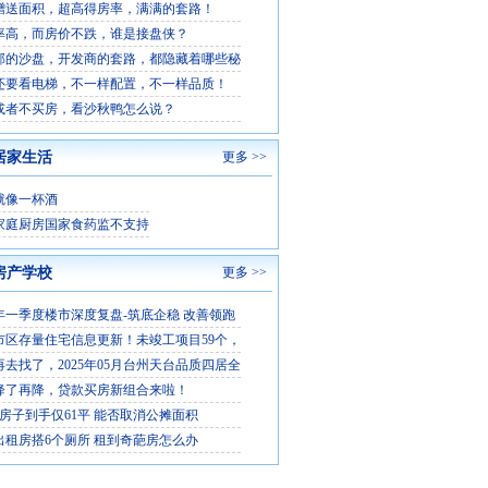
赠送面积，超高得房率，满满的套路！
率高，而房价不跌，谁是接盘侠？
部的沙盘，开发商的套路，都隐藏着哪些秘
还要看电梯，不一样配置，不一样品质！
或者不买房，看沙秋鸭怎么说？
居家生活
更多 >>
就像一杯酒
家庭厨房国家食药监不支持
房产学校
更多 >>
6年一季度楼市深度复盘-筑底企稳 改善领跑
市区存量住宅信息更新！未竣工项目59个，
再去找了，2025年05月台州天台品质四居全
降了再降，贷款买房新组合来啦！
平房子到手仅61平 能否取消公摊面积
出租房搭6个厕所 租到奇葩房怎么办